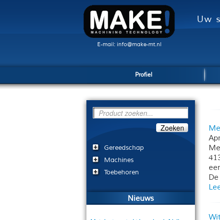
Uw s
E-mail: info@make-mt.nl
Profiel
Zoeken
Met
Apr
Met
Gereedschap
413
Machines
ee
Toebehoren
De 
Lee
Nieuws
Wit