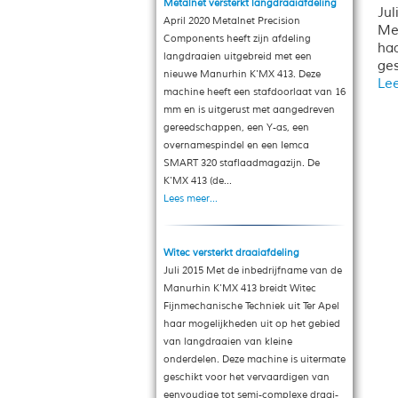
Metalnet versterkt langdraaiafdeling
Jul
April 2020 Metalnet Precision
Met
Components heeft zijn afdeling
haa
langdraaien uitgebreid met een
ges
nieuwe Manurhin K'MX 413. Deze
Lee
machine heeft een stafdoorlaat van 16
mm en is uitgerust met aangedreven
gereedschappen, een Y-as, een
overnamespindel en een Iemca
SMART 320 staflaadmagazijn. De
K'MX 413 (de...
Lees meer...
Witec versterkt draaiafdeling
Juli 2015 Met de inbedrijfname van de
Manurhin K'MX 413 breidt Witec
Fijnmechanische Techniek uit Ter Apel
haar mogelijkheden uit op het gebied
van langdraaien van kleine
onderdelen. Deze machine is uitermate
geschikt voor het vervaardigen van
eenvoudige tot semi-complexe draai-