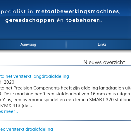
pecialist in
metaalbewerkingsmachines
,
gereedschappen
én
toebehoren.
Aanvraag
Links
Nieuws overzicht
alnet versterkt langdraaiafdeling
il 2020
alnet Precision Components heeft zijn afdeling langdraaien 
. Deze machine heeft een stafdoorlaat van 16 mm en is uitge
n Y-as, een overnamespindel en een Iemca SMART 320 staflaa
K'MX 413 (de...
s meer...
ec versterkt draaiafdeling