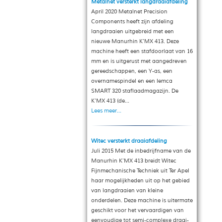
Metalnet versterkt langdraaiafdeling
April 2020 Metalnet Precision
Components heeft zijn afdeling
langdraaien uitgebreid met een
nieuwe Manurhin K'MX 413. Deze
machine heeft een stafdoorlaat van 16
mm en is uitgerust met aangedreven
gereedschappen, een Y-as, een
overnamespindel en een Iemca
SMART 320 staflaadmagazijn. De
K'MX 413 (de...
Lees meer...
Witec versterkt draaiafdeling
Juli 2015 Met de inbedrijfname van de
Manurhin K'MX 413 breidt Witec
Fijnmechanische Techniek uit Ter Apel
haar mogelijkheden uit op het gebied
van langdraaien van kleine
onderdelen. Deze machine is uitermate
geschikt voor het vervaardigen van
eenvoudige tot semi-complexe draai-